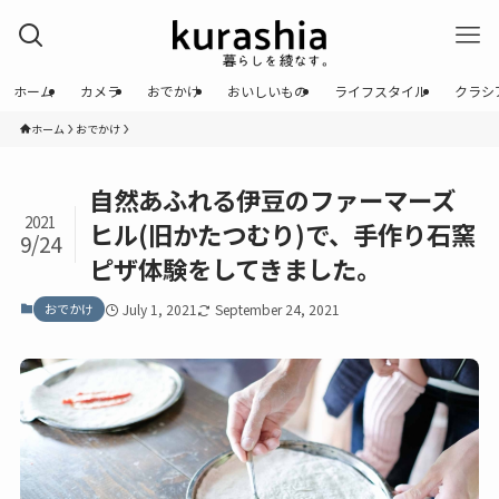
ホーム
カメラ
おでかけ
おいしいもの
ライフスタイル
クラシ
ホーム
おでかけ
自然あふれる伊豆のファーマーズ
2021
ヒル(旧かたつむり)で、手作り石窯
9/24
ピザ体験をしてきました。
おでかけ
July 1, 2021
September 24, 2021