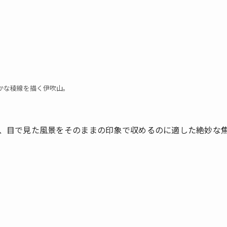
かな稜線を描く伊吹山。
。
ず、目で見た風景をそのままの印象で収めるのに適した絶妙な