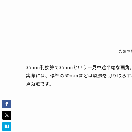
たおや
35mm判換算で35mmという一見中途半端な画角
実際には、標準の50mmほどは風景を切り取ら
点距離です。